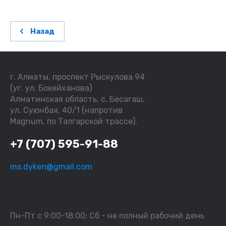
Назад
г. Алматы, проспект Рыскулова 94
(уг. ул. Бокейханова)
Алматинская область, с. Бесагаш,
ул. Суюнбая, 40/1 (напротив
Magnum, по Талгарской трассе).
+7 (707) 595-91-88
ms.dyken@gmail.com
Пн-Пт с 9:00-18:00; Сб - не полный рабочий день