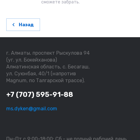
сможете забрать.
Назад
г. Алматы, проспект Рыскулова 94
(уг. ул. Бокейханова)
Алматинская область, с. Бесагаш,
ул. Суюнбая, 40/1 (напротив
Magnum, по Талгарской трассе).
+7 (707) 595-91-88
ms.dyken@gmail.com
Пн-Пт с 9:00-18:00; Сб - не полный рабочий день