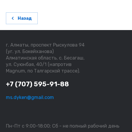
Назад
г. Алматы, проспект Рыскулова 94
(уг. ул. Бокейханова)
Алматинская область, с. Бесагаш,
ул. Суюнбая, 40/1 (напротив
Magnum, по Талгарской трассе).
+7 (707) 595-91-88
ms.dyken@gmail.com
Пн-Пт с 9:00-18:00; Сб - не полный рабочий день