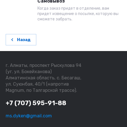
Самовывоз
Когда заказ придет в отделение, вам
придет извещение о посылке, которую вы
сможете забрать.
Назад
г. Алматы, проспект Рыскулова 94
(уг. ул. Бокейханова)
Алматинская область, с. Бесагаш,
ул. Суюнбая, 40/1 (напротив
Magnum, по Талгарской трассе).
+7 (707) 595-91-88
ms.dyken@gmail.com