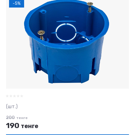
-5%
(шт.)
200
тенге
190
тенге