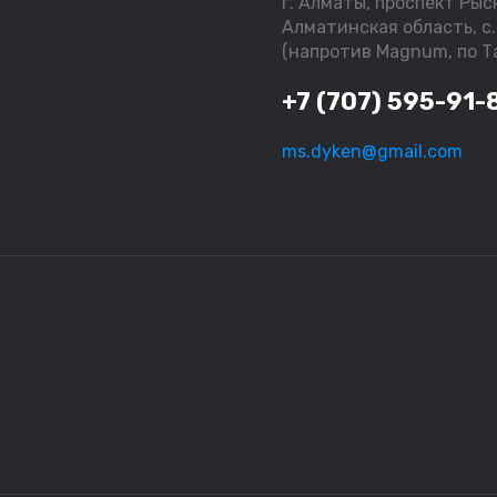
г. Алматы, проспект Рыск
Алматинская область, с.
(напротив Magnum, по Та
+7 (707) 595-91-
ms.dyken@gmail.com