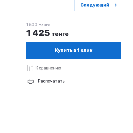
Следующий
1 500
тенге
1 425
тенге
Купить в 1 клик
К сравнению
Распечатать