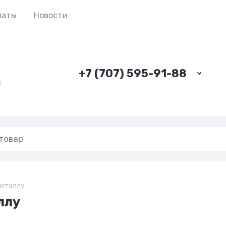
латы
Новости
+7 (707) 595-91-88
н
металлу
ллу