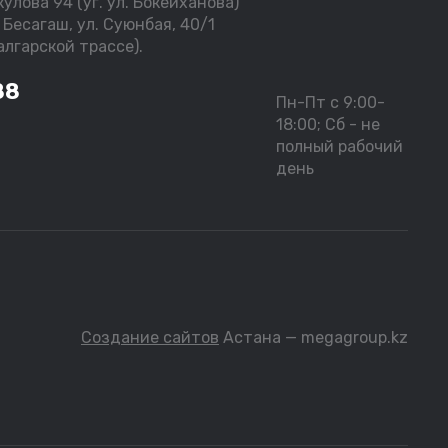
улова 94 (уг. ул. Бокейханова)
 Бесагаш, ул. Суюнбая, 40/1
лгарской трассе).
88
Пн-Пт с 9:00-
18:00; Сб - не
полный рабочий
день
Создание сайтов
Астана — megagroup.kz