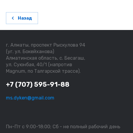
Назад
г. Алматы, проспект Рыскулова 94
(уг. ул. Бокейханова)
Алматинская область, с. Бесагаш,
ул. Суюнбая, 40/1 (напротив
Magnum, по Талгарской трассе).
+7 (707) 595-91-88
ms.dyken@gmail.com
Пн-Пт с 9:00-18:00; Сб - не полный рабочий день