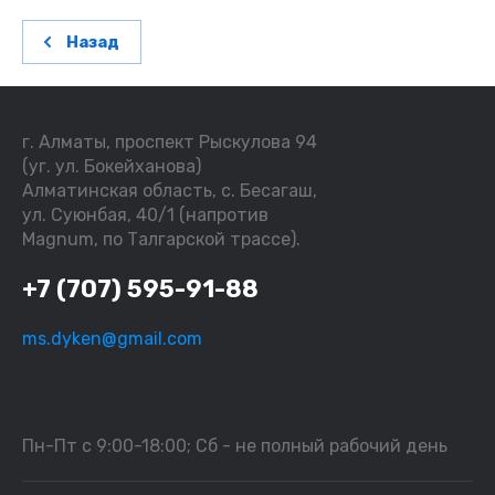
Назад
г. Алматы, проспект Рыскулова 94
(уг. ул. Бокейханова)
Алматинская область, с. Бесагаш,
ул. Суюнбая, 40/1 (напротив
Magnum, по Талгарской трассе).
+7 (707) 595-91-88
ms.dyken@gmail.com
Пн-Пт с 9:00-18:00; Сб - не полный рабочий день