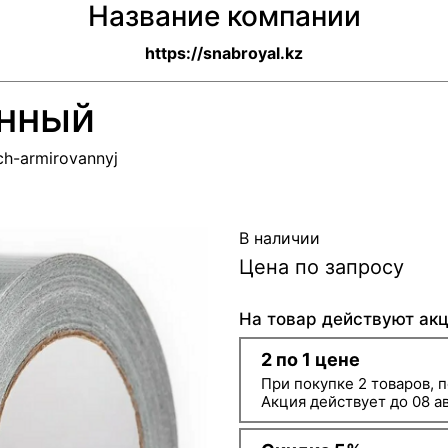
Название компании
https://snabroyal.kz
анный
ch-armirovannyj
В наличии
Цена по запросу
На товар действуют акц
2 по 1 цене
При покупке 2 товаров, п
Акция действует до 08 а