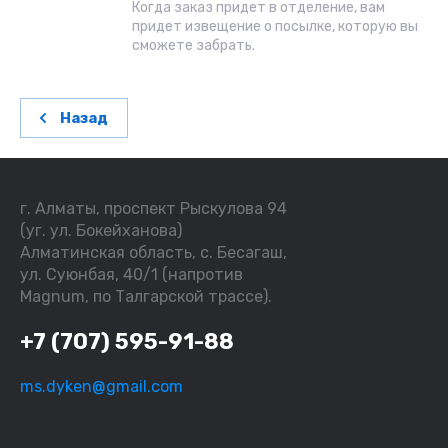
Когда заказ придет в отделение, вам
придет извещение о посылке, которую вы
сможете забрать.
Назад
г. Алматы, проспект Рыскулова 94
(уг. ул. Бокейханова)
Алматинская область, с. Бесагаш,
ул. Суюнбая, 40/1 (напротив
Magnum, по Талгарской трассе).
+7 (707) 595-91-88
ms.dyken@gmail.com