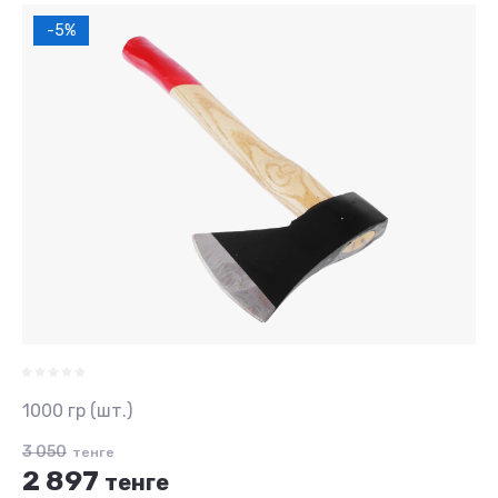
-5%
1000 гр (шт.)
3 050
тенге
2 897
тенге