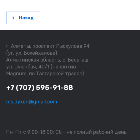
Назад
г. Алматы, проспект Рыскулова 94
(уг. ул. Бокейханова)
Алматинская область, с. Бесагаш,
ул. Суюнбая, 40/1 (напротив
Magnum, по Талгарской трассе).
+7 (707) 595-91-88
ms.dyken@gmail.com
Пн-Пт с 9:00-18:00; Сб - не полный рабочий день