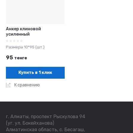
Анкер клиновой
усиленный
Размеры 10*95 (шт.)
95
тенге
Купить в 1 клик
К сравнению
г. Алматы, проспект Рыскулова 94
(уг. ул. Бокейханова)
Алматинская область, с. Бесагаш,