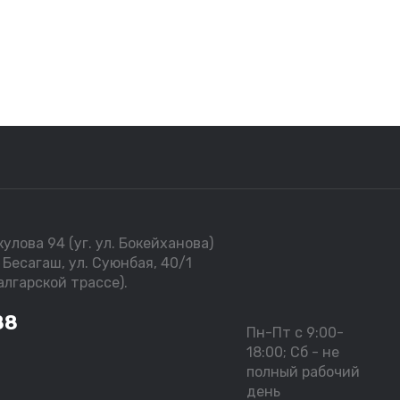
улова 94 (уг. ул. Бокейханова)
 Бесагаш, ул. Суюнбая, 40/1
лгарской трассе).
88
Пн-Пт с 9:00-
18:00; Сб - не
полный рабочий
день