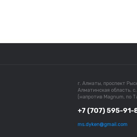
г. Алматы, проспект Рыск
Алматинская область, с.
(напротив Magnum, по Та
+7 (707) 595-91-
ms.dyken@gmail.com