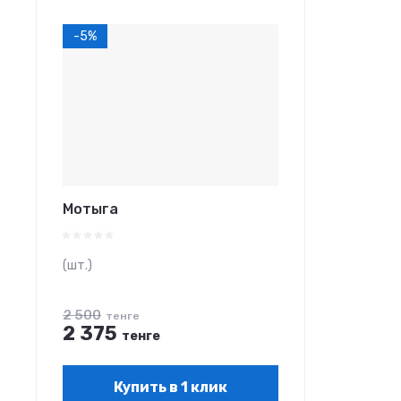
-5%
Мотыга
(шт.)
2 500
тенге
2 375
тенге
Купить в 1 клик