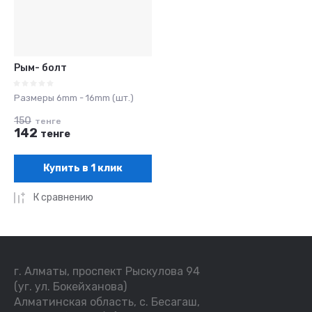
Рым- болт
Размеры 6mm - 16mm (шт.)
150
тенге
142
тенге
Купить в 1 клик
К сравнению
г. Алматы, проспект Рыскулова 94
(уг. ул. Бокейханова)
Алматинская область, с. Бесагаш,