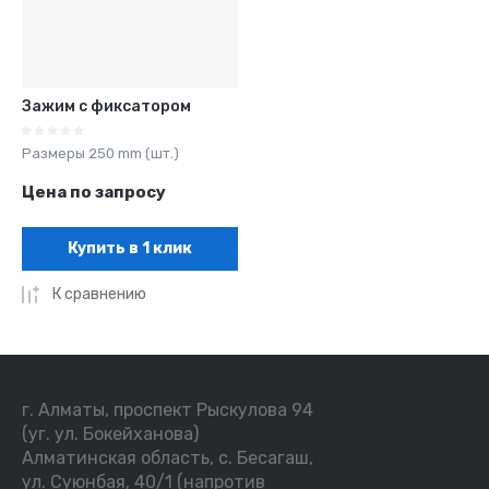
Зажим с фиксатором
Размеры 250 mm (шт.)
Цена по запросу
Купить в 1 клик
К сравнению
г. Алматы, проспект Рыскулова 94
(уг. ул. Бокейханова)
Алматинская область, с. Бесагаш,
ул. Суюнбая, 40/1 (напротив